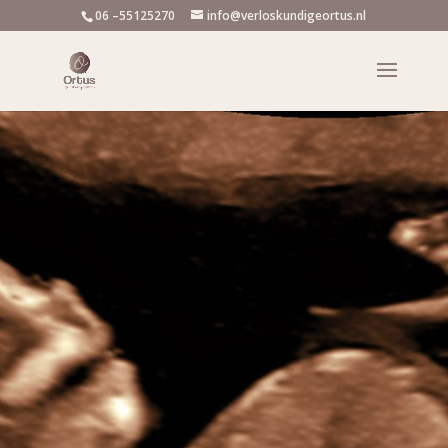
06 –55125270
info@verloskundigeortus.nl