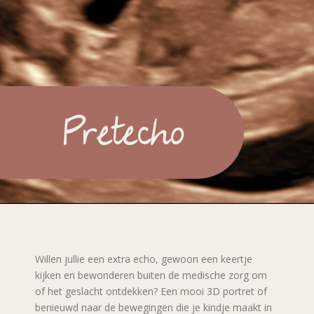
Pretecho
Willen jullie een extra echo, gewoon een keertje
kijken en bewonderen buiten de medische zorg om
of het geslacht ontdekken? Een mooi 3D portret of
benieuwd naar de bewegingen die je kindje maakt in