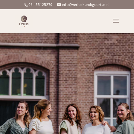
06 –55125270
info@verloskundigeortus.nl