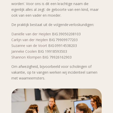
worden
’.
Voor
ons
is dit een krachtige naam die
eigenlijk alles al zegt:
d
e geboorte van een kind, maar
ook van een vader en moeder.
De praktijk bestaat uit de volgende verloskundigen
:
Daniëlle van der Heijden
BIG 39050208103
Carlijn van der Heijden
BIG 79909977203
Suzanne van de Voort
BIG 09914538203
Janneke Coolen
BIG 19918593503
Shannon Klompen
BIG
79926162903
Om afwezigheid, bijvoorbeeld voor scholingen of
vakantie, op te vangen werken wij incidenteel samen
met waarneemsters.