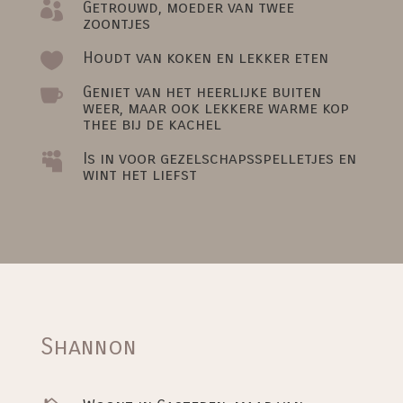
Getrouwd, moeder van twee

zoontjes
Houdt van koken en lekker eten

Geniet van het heerlijke buiten

weer, maar ook lekkere warme kop
thee bij de kachel
Is in voor gezelschapsspelletjes en

wint het liefst
Shannon